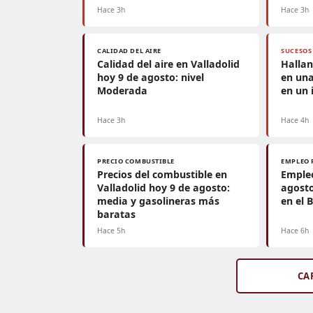
Hace 3h
Hace 3h
CALIDAD DEL AIRE
SUCESOS
Calidad del aire en Valladolid
Halla
hoy 9 de agosto: nivel
en un
Moderada
en un 
Hace 3h
Hace 4h
PRECIO COMBUSTIBLE
EMPLEO 
Precios del combustible en
Empleo
Valladolid hoy 9 de agosto:
agosto
media y gasolineras más
en el 
baratas
Hace 5h
Hace 6h
CA