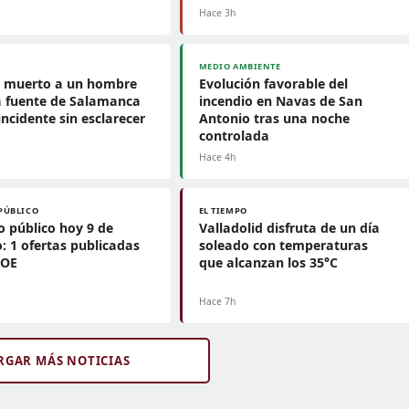
Hace 3h
MEDIO AMBIENTE
n muerto a un hombre
Evolución favorable del
a fuente de Salamanca
incendio en Navas de San
incidente sin esclarecer
Antonio tras una noche
controlada
Hace 4h
PÚBLICO
EL TIEMPO
 público hoy 9 de
Valladolid disfruta de un día
: 1 ofertas publicadas
soleado con temperaturas
BOE
que alcanzan los 35°C
Hace 7h
RGAR MÁS NOTICIAS