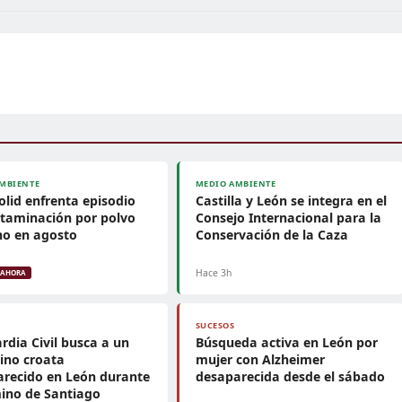
MBIENTE
MEDIO AMBIENTE
olid enfrenta episodio
Castilla y León se integra en el
taminación por polvo
Consejo Internacional para la
no en agosto
Conservación de la Caza
Hace 3h
AHORA
SUCESOS
rdia Civil busca a un
Búsqueda activa en León por
ino croata
mujer con Alzheimer
recido en León durante
desaparecida desde el sábado
ino de Santiago