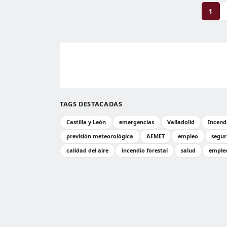
1
TAGS DESTACADAS
Castilla y León
emergencias
Valladolid
Incendi
previsión meteorológica
AEMET
empleo
segur
calidad del aire
incendio forestal
salud
empleo