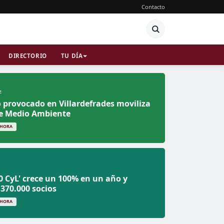
Contacto
DIRECTORIO
TU DÍA
E
o provocado en Villardefrades moviliza
de Medio Ambiente
 HORA
60 CyL' crece un 100% en un año y
 370.000 socios
 HORA