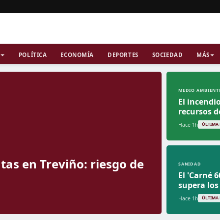
POLÍTICA
ECONOMÍA
DEPORTES
SOCIEDAD
MÁS
MEDIO AMBIENT
El incendi
recursos 
Hace 1h
ÚLTIMA
tas en Treviño: riesgo de
SANIDAD
El 'Carné 
supera los
Hace 1h
ÚLTIMA