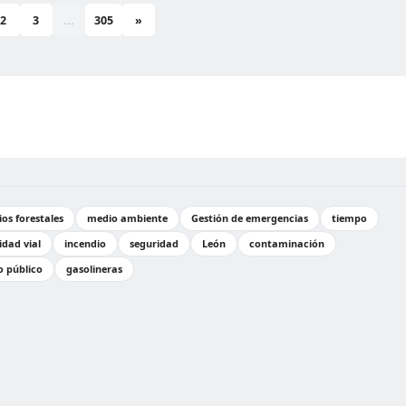
2
3
...
305
»
os forestales
medio ambiente
Gestión de emergencias
tiempo
idad vial
incendio
seguridad
León
contaminación
 público
gasolineras