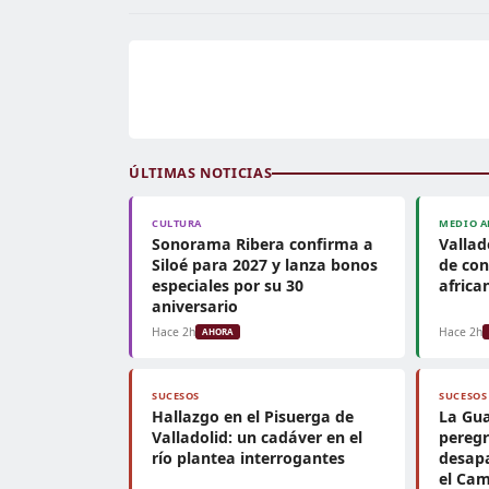
ÚLTIMAS NOTICIAS
CULTURA
MEDIO A
Sonorama Ribera confirma a
Vallad
Siloé para 2027 y lanza bonos
de con
especiales por su 30
africa
aniversario
Hace 2h
Hace 2h
AHORA
SUCESOS
SUCESOS
Hallazgo en el Pisuerga de
La Gua
Valladolid: un cadáver en el
peregr
río plantea interrogantes
desapa
el Cam