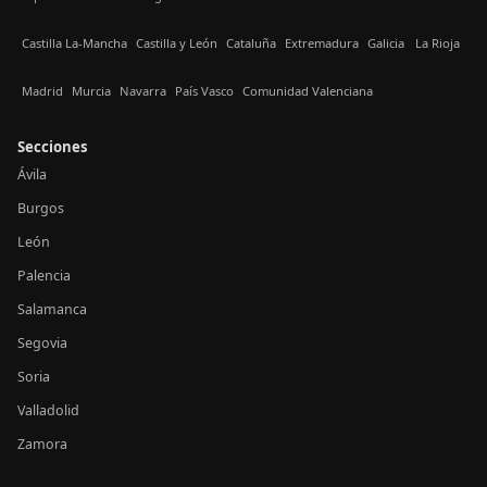
Castilla La-Mancha
Castilla y León
Cataluña
Extremadura
Galicia
La Rioja
Madrid
Murcia
Navarra
País Vasco
Comunidad Valenciana
Secciones
Ávila
Burgos
León
Palencia
Salamanca
Segovia
Soria
Valladolid
Zamora