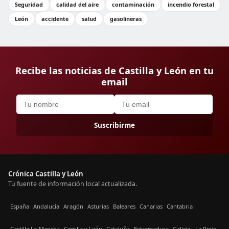
Seguridad
calidad del aire
contaminación
incendio forestal
León
accidente
salud
gasolineras
Recibe las noticias de Castilla y León en tu
email
Suscribirme
Crónica Castilla y León
Tu fuente de información local actualizada.
España
Andalucía
Aragón
Asturias
Baleares
Canarias
Cantabria
Castilla La-Mancha
Castilla y León
Cataluña
Extremadura
Galicia
La Rioja