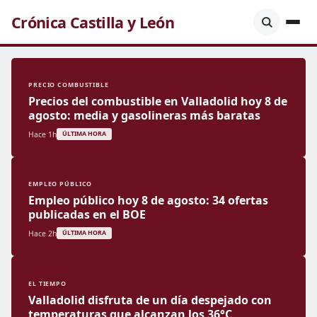
Crónica Castilla y León
PRECIO COMBUSTIBLE
Precios del combustible en Valladolid hoy 8 de
agosto: media y gasolineras más baratas
Hace 1h
ÚLTIMA HORA
EMPLEO PÚBLICO
Empleo público hoy 8 de agosto: 34 ofertas
publicadas en el BOE
Hace 2h
ÚLTIMA HORA
EL TIEMPO
Valladolid disfruta de un día despejado con
temperaturas que alcanzan los 36°C