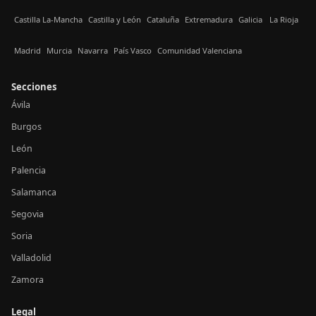
Castilla La-Mancha
Castilla y León
Cataluña
Extremadura
Galicia
La Rioja
Madrid
Murcia
Navarra
País Vasco
Comunidad Valenciana
Secciones
Ávila
Burgos
León
Palencia
Salamanca
Segovia
Soria
Valladolid
Zamora
Legal