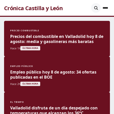
Crónica Castilla y León
PRECIO COMBUSTIBLE
Precios del combustible en Valladolid hoy 8 de
agosto: media y gasolineras más baratas
Hace 1h
ÚLTIMA HORA
EMPLEO PÚBLICO
Empleo público hoy 8 de agosto: 34 ofertas
publicadas en el BOE
Hace 2h
ÚLTIMA HORA
EL TIEMPO
Valladolid disfruta de un día despejado con
temperaturas que alcanzan los 36°C