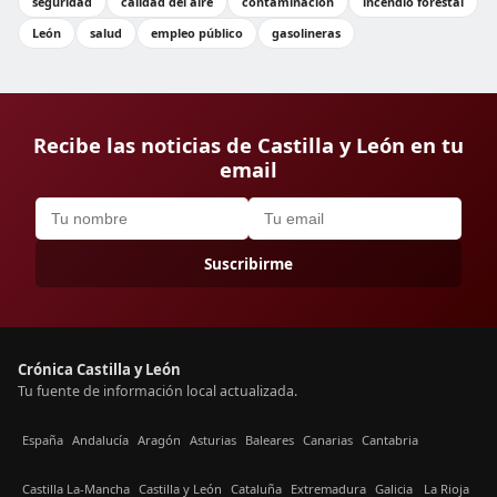
seguridad
calidad del aire
contaminación
incendio forestal
León
salud
empleo público
gasolineras
Recibe las noticias de Castilla y León en tu
email
Suscribirme
Crónica Castilla y León
Tu fuente de información local actualizada.
España
Andalucía
Aragón
Asturias
Baleares
Canarias
Cantabria
Castilla La-Mancha
Castilla y León
Cataluña
Extremadura
Galicia
La Rioja