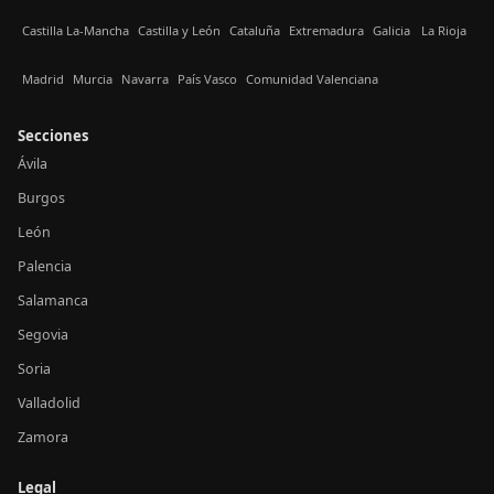
Castilla La-Mancha
Castilla y León
Cataluña
Extremadura
Galicia
La Rioja
Madrid
Murcia
Navarra
País Vasco
Comunidad Valenciana
Secciones
Ávila
Burgos
León
Palencia
Salamanca
Segovia
Soria
Valladolid
Zamora
Legal