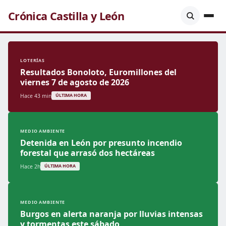
Crónica Castilla y León
LOTERÍAS
Resultados Bonoloto, Euromillones del
viernes 7 de agosto de 2026
Hace 43 min
ÚLTIMA HORA
MEDIO AMBIENTE
Detenida en León por presunto incendio
forestal que arrasó dos hectáreas
Hace 2h
ÚLTIMA HORA
MEDIO AMBIENTE
Burgos en alerta naranja por lluvias intensas
y tormentas este sábado