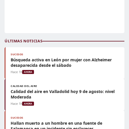
ÚLTIMAS NOTICIAS
SUCESOS
Búsqueda activa en León por mujer con Alzheimer
desaparecida desde el sábado
Hace 1h
AHORA
CALIDAD DEL AIRE
Calidad del aire en Valladolid hoy 9 de agosto: nivel
Moderada
Hace 1h
AHORA
SUCESOS
Hallan muerto a un hombre en una fuente de
Salamanca en un incidente sin esclarecer