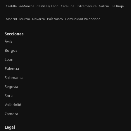
Castilla La-Mancha
Castilla y León
Cataluña
Extremadura
Galicia
La Rioja
Madrid
Murcia
Navarra
País Vasco
Comunidad Valenciana
Secciones
Ávila
Burgos
León
Palencia
Salamanca
Segovia
Soria
Valladolid
Zamora
Legal