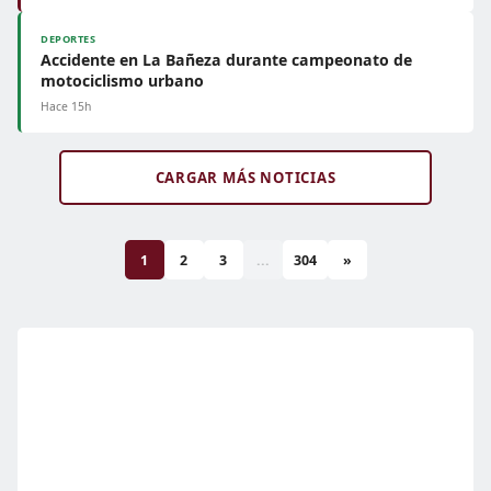
DEPORTES
Accidente en La Bañeza durante campeonato de
motociclismo urbano
Hace 15h
CARGAR MÁS NOTICIAS
1
2
3
...
304
»