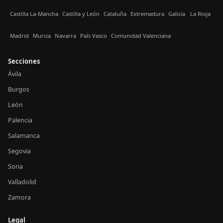
Castilla La-Mancha
Castilla y León
Cataluña
Extremadura
Galicia
La Rioja
Madrid
Murcia
Navarra
País Vasco
Comunidad Valenciana
Secciones
Ávila
Burgos
León
Palencia
Salamanca
Segovia
Soria
Valladolid
Zamora
Legal