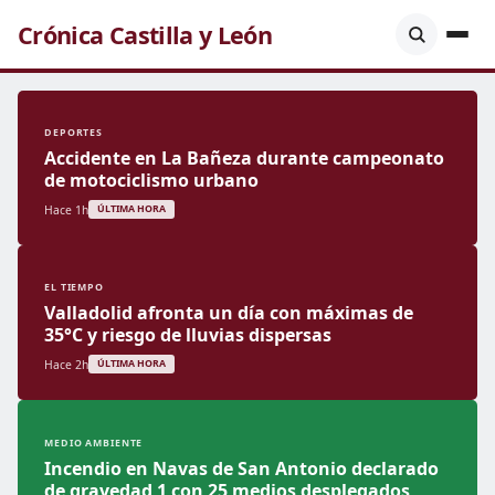
Crónica Castilla y León
DEPORTES
Accidente en La Bañeza durante campeonato
de motociclismo urbano
Hace 1h
ÚLTIMA HORA
EL TIEMPO
Valladolid afronta un día con máximas de
35°C y riesgo de lluvias dispersas
Hace 2h
ÚLTIMA HORA
MEDIO AMBIENTE
Incendio en Navas de San Antonio declarado
de gravedad 1 con 25 medios desplegados