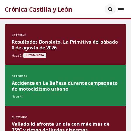
Crónica Castilla y León
LOTERÍAS
Resultados Bonoloto, La Primitiva del sábado
8 de agosto de 2026
Hace 2h
ÚLTIMA HORA
DEPORTES
Accidente en La Bañeza durante campeonato
de motociclismo urbano
Hace 4h
EL TIEMPO
Valladolid afronta un día con máximas de
35°C y riesgo de lluvias dispersas