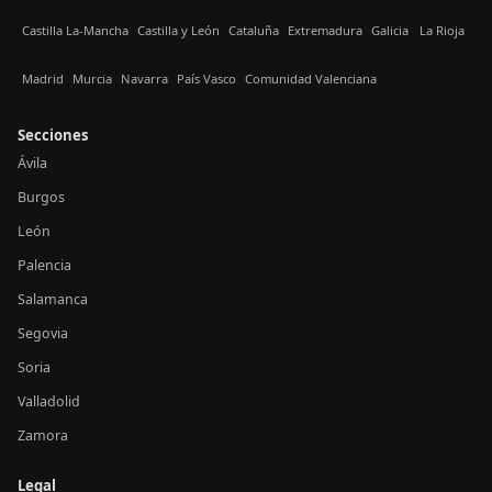
Castilla La-Mancha
Castilla y León
Cataluña
Extremadura
Galicia
La Rioja
Madrid
Murcia
Navarra
País Vasco
Comunidad Valenciana
Secciones
Ávila
Burgos
León
Palencia
Salamanca
Segovia
Soria
Valladolid
Zamora
Legal