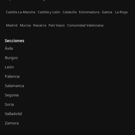
Castilla La-Mancha
Castilla y León
Cataluña
Extremadura
Galicia
La Rioja
Madrid
Murcia
Navarra
País Vasco
Comunidad Valenciana
Secciones
Ávila
Burgos
León
Palencia
Salamanca
Segovia
Soria
Valladolid
Zamora