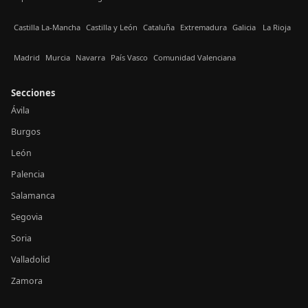
Castilla La-Mancha
Castilla y León
Cataluña
Extremadura
Galicia
La Rioja
Madrid
Murcia
Navarra
País Vasco
Comunidad Valenciana
Secciones
Ávila
Burgos
León
Palencia
Salamanca
Segovia
Soria
Valladolid
Zamora