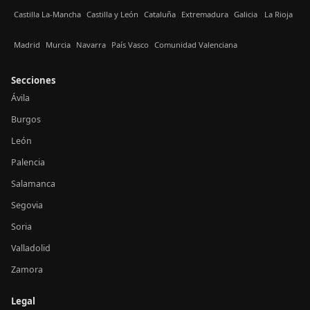
Castilla La-Mancha
Castilla y León
Cataluña
Extremadura
Galicia
La Rioja
Madrid
Murcia
Navarra
País Vasco
Comunidad Valenciana
Secciones
Ávila
Burgos
León
Palencia
Salamanca
Segovia
Soria
Valladolid
Zamora
Legal