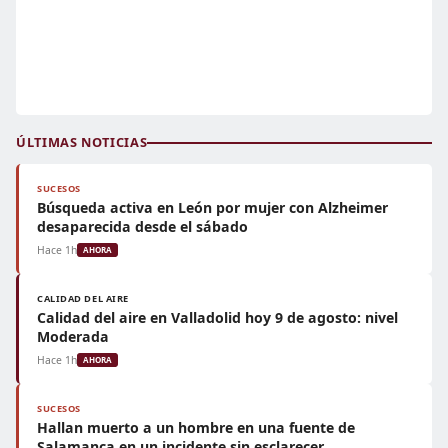
ÚLTIMAS NOTICIAS
SUCESOS
Búsqueda activa en León por mujer con Alzheimer
desaparecida desde el sábado
Hace 1h
AHORA
CALIDAD DEL AIRE
Calidad del aire en Valladolid hoy 9 de agosto: nivel
Moderada
Hace 1h
AHORA
SUCESOS
Hallan muerto a un hombre en una fuente de
Salamanca en un incidente sin esclarecer