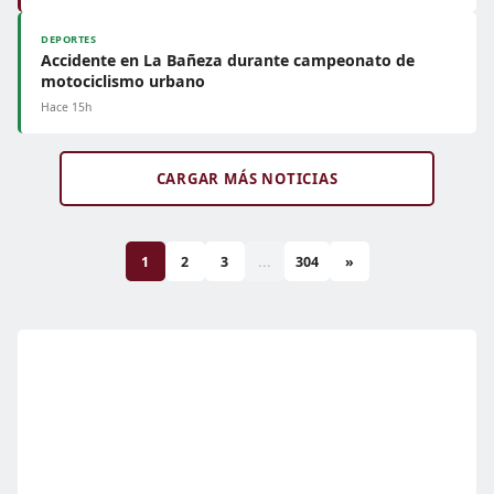
DEPORTES
Accidente en La Bañeza durante campeonato de
motociclismo urbano
Hace 15h
CARGAR MÁS NOTICIAS
1
2
3
...
304
»