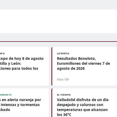
OPO
LOTERÍAS
opo de hoy 8 de agosto
Resultados Bonoloto,
tilla y León:
Euromillones del viernes 7 de
ciones para todos los
agosto de 2026
Hace 10h
MBIENTE
EL TIEMPO
 en alerta naranja por
Valladolid disfruta de un día
s intensas y tormentas
despejado y caluroso con
sábado
temperaturas que alcanzan
los 36°C