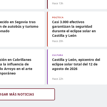
h
Hace 13h
POLÍTICA
lecido en Segovia tras
Casi 3.000 efectivos
ón de autobús y turismo
garantizan la seguridad
ionado
durante el eclipse solar en
Castilla y León
h
Hace 20h
A
CULTURA
ción en Cabrillanes
Castilla y León, epicentro del
a la influencia de
eclipse solar total del 12 de
o Arroyo en el arte
agosto de 2026
mporáneo
h
Hace 22h
RGAR MÁS NOTICIAS