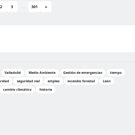
2
3
...
301
»
Valladolid
Medio Ambiente
Gestión de emergencias
tiempo
ridad
seguridad vial
empleo
incendio forestal
León
cambio climático
historia