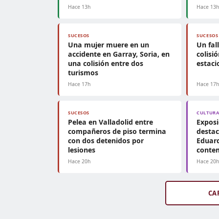
Hace 13h
Hace 13
SUCESOS
SUCESOS
Una mujer muere en un
Un fal
accidente en Garray, Soria, en
colisi
una colisión entre dos
estac
turismos
Hace 17h
Hace 17
SUCESOS
CULTUR
Pelea en Valladolid entre
Exposi
compañeros de piso termina
destac
con dos detenidos por
Eduard
lesiones
conte
Hace 20h
Hace 20
CA