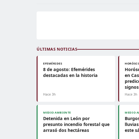
ÚLTIMAS NOTICIAS
EFEMÉRIDES
HORÓSC
8 de agosto: Efemérides
Horósc
destacadas en la historia
en Cas
predic
signos
Hace 3h
Hace 3h
MEDIO AMBIENTE
MEDIO A
Detenida en León por
Burgos
presunto incendio forestal que
lluvia
arrasó dos hectáreas
este 