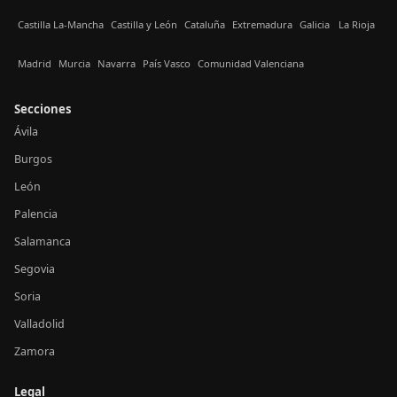
Castilla La-Mancha
Castilla y León
Cataluña
Extremadura
Galicia
La Rioja
Madrid
Murcia
Navarra
País Vasco
Comunidad Valenciana
Secciones
Ávila
Burgos
León
Palencia
Salamanca
Segovia
Soria
Valladolid
Zamora
Legal