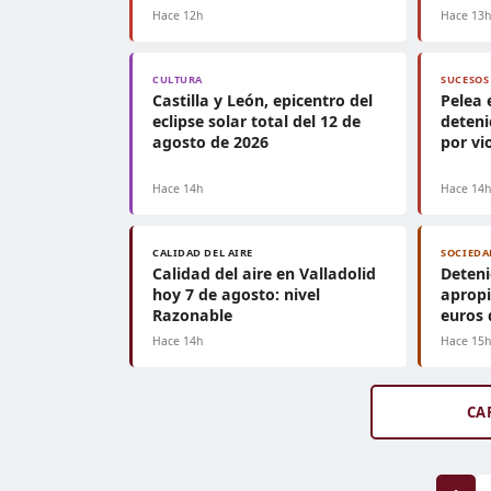
Hace 12h
Hace 13
CULTURA
SUCESOS
Castilla y León, epicentro del
Pelea 
eclipse solar total del 12 de
deteni
agosto de 2026
por vi
Hace 14h
Hace 14
CALIDAD DEL AIRE
SOCIEDA
Calidad del aire en Valladolid
Deteni
hoy 7 de agosto: nivel
apropi
Razonable
euros 
Hace 14h
Hace 15
CA