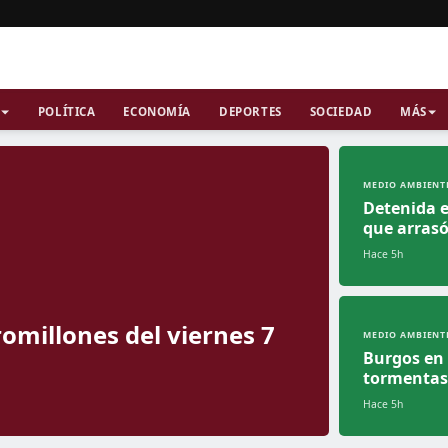
POLÍTICA
ECONOMÍA
DEPORTES
SOCIEDAD
MÁS
MEDIO AMBIENT
Detenida e
que arrasó
Hace 5h
omillones del viernes 7
MEDIO AMBIENT
Burgos en 
tormentas
Hace 5h