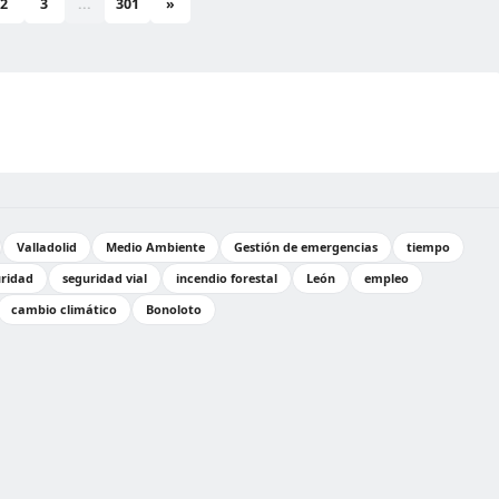
2
3
...
301
»
Valladolid
Medio Ambiente
Gestión de emergencias
tiempo
ridad
seguridad vial
incendio forestal
León
empleo
cambio climático
Bonoloto