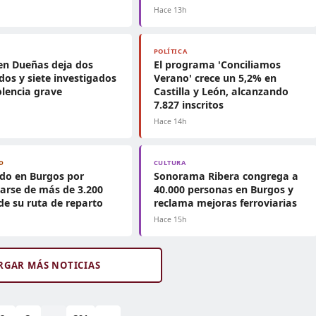
h
Hace 13h
POLÍTICA
en Dueñas deja dos
El programa 'Conciliamos
dos y siete investigados
Verano' crece un 5,2% en
olencia grave
Castilla y León, alcanzando
7.827 inscritos
h
Hace 14h
D
CULTURA
do en Burgos por
Sonorama Ribera congrega a
arse de más de 3.200
40.000 personas en Burgos y
de su ruta de reparto
reclama mejoras ferroviarias
h
Hace 15h
RGAR MÁS NOTICIAS