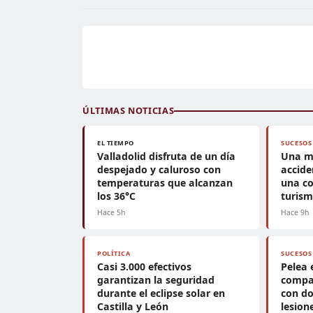
ÚLTIMAS NOTICIAS
EL TIEMPO
SUCESOS
Valladolid disfruta de un día
Una m
despejado y caluroso con
accide
temperaturas que alcanzan
una co
los 36°C
turis
Hace 5h
Hace 9h
POLÍTICA
SUCESOS
Casi 3.000 efectivos
Pelea 
garantizan la seguridad
compa
durante el eclipse solar en
con do
Castilla y León
lesion