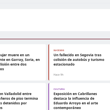
SUCESOS
ujer muere en un
Un fallecido en Segovia tras
nte en Garray, Soria, en
colisión de autobús y turismo
lisión entre dos
estacionado
mos
Hace 9h
CULTURA
en Valladolid entre
Exposición en Cabrillanes
ñeros de piso termina
destaca la influencia de
s detenidos por
Eduardo Arroyo en el arte
es
contemporáneo