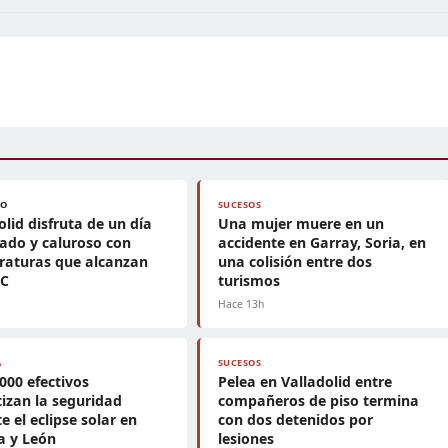
PO
SUCESOS
olid disfruta de un día
Una mujer muere en un
ado y caluroso con
accidente en Garray, Soria, en
raturas que alcanzan
una colisión entre dos
°C
turismos
Hace 13h
A
SUCESOS
.000 efectivos
Pelea en Valladolid entre
izan la seguridad
compañeros de piso termina
e el eclipse solar en
con dos detenidos por
la y León
lesiones