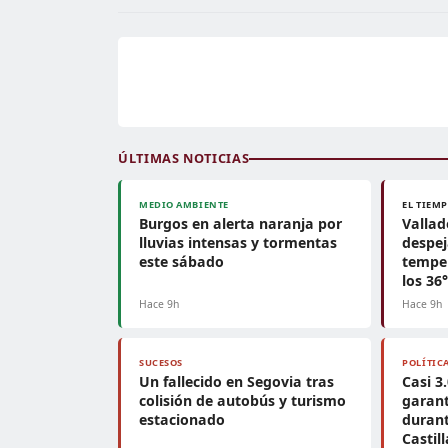
ÚLTIMAS NOTICIAS
MEDIO AMBIENTE
EL TIEM
Burgos en alerta naranja por
Vallad
lluvias intensas y tormentas
despej
este sábado
tempe
los 36
Hace 9h
Hace 9h
SUCESOS
POLÍTIC
Un fallecido en Segovia tras
Casi 3
colisión de autobús y turismo
garant
estacionado
durant
Castil