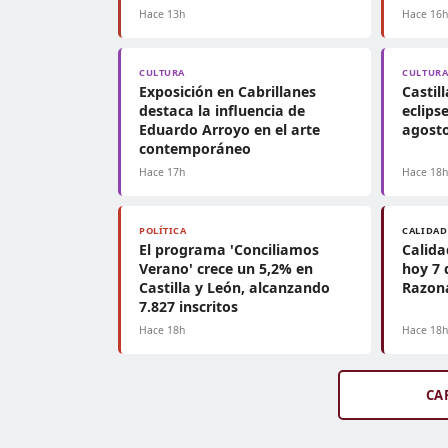
Hace 13h
Hace 16
CULTURA
CULTUR
Exposición en Cabrillanes
Castil
destaca la influencia de
eclips
Eduardo Arroyo en el arte
agosto
contemporáneo
Hace 17h
Hace 18
POLÍTICA
CALIDAD
El programa 'Conciliamos
Calida
Verano' crece un 5,2% en
hoy 7 
Castilla y León, alcanzando
Razon
7.827 inscritos
Hace 18h
Hace 18
CA