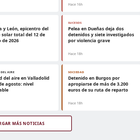
h
Hace 16h
A
SUCESOS
la y León, epicentro del
Pelea en Dueñas deja dos
e solar total del 12 de
detenidos y siete investigados
 de 2026
por violencia grave
h
Hace 18h
 DEL AIRE
SOCIEDAD
d del aire en Valladolid
Detenido en Burgos por
de agosto: nivel
apropiarse de más de 3.200
able
euros de su ruta de reparto
h
Hace 18h
RGAR MÁS NOTICIAS