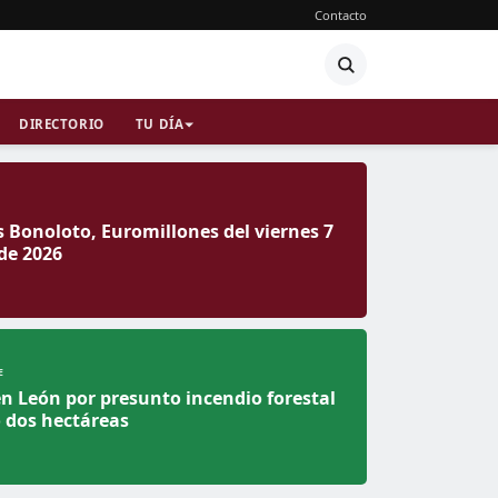
Contacto
DIRECTORIO
TU DÍA
 Bonoloto, Euromillones del viernes 7
de 2026
E
n León por presunto incendio forestal
 dos hectáreas