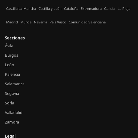
Castilla La-Mancha
Castilla y León
Cataluña
Extremadura
Galicia
La Rioja
Madrid
Murcia
Navarra
País Vasco
Comunidad Valenciana
Secciones
Ávila
Burgos
León
Palencia
Salamanca
Segovia
Soria
Valladolid
Zamora
Legal