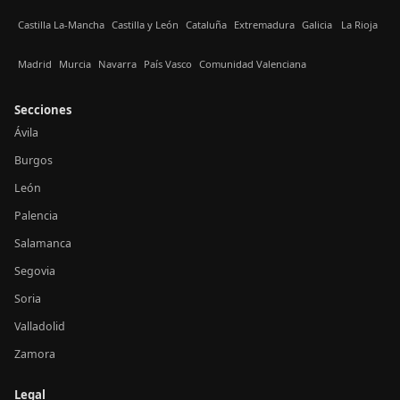
Castilla La-Mancha
Castilla y León
Cataluña
Extremadura
Galicia
La Rioja
Madrid
Murcia
Navarra
País Vasco
Comunidad Valenciana
Secciones
Ávila
Burgos
León
Palencia
Salamanca
Segovia
Soria
Valladolid
Zamora
Legal