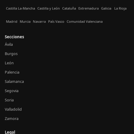
Castilla La-Mancha
Castilla y León
Cataluña
Extremadura
Galicia
La Rioja
Madrid
Murcia
Navarra
País Vasco
Comunidad Valenciana
Secciones
Ávila
Burgos
León
Palencia
Salamanca
Segovia
Soria
Valladolid
Zamora
Legal