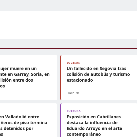
SUCESOS
ujer muere en un
Un fallecido en Segovia tras
nte en Garray, Soria, en
colisión de autobús y turismo
lisión entre dos
estacionado
mos
Hace 7h
CULTURA
en Valladolid entre
Exposición en Cabrillanes
ñeros de piso termina
destaca la influencia de
s detenidos por
Eduardo Arroyo en el arte
es
contemporáneo