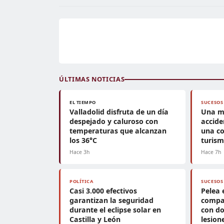
ÚLTIMAS NOTICIAS
EL TIEMPO
SUCESOS
Valladolid disfruta de un día
Una m
despejado y caluroso con
accide
temperaturas que alcanzan
una co
los 36°C
turis
Hace 3h
Hace 7h
POLÍTICA
SUCESOS
Casi 3.000 efectivos
Pelea 
garantizan la seguridad
compa
durante el eclipse solar en
con do
Castilla y León
lesion