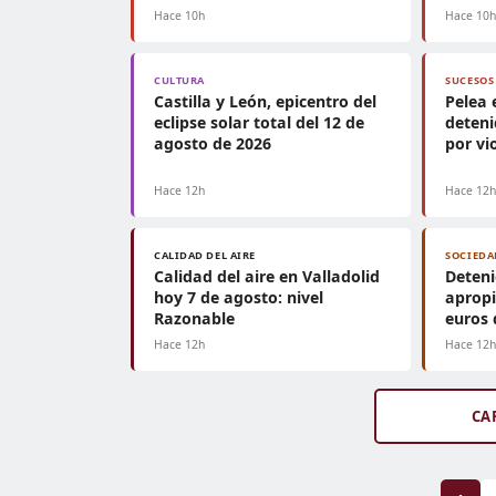
Hace 10h
Hace 10
CULTURA
SUCESOS
Castilla y León, epicentro del
Pelea 
eclipse solar total del 12 de
deteni
agosto de 2026
por vi
Hace 12h
Hace 12
CALIDAD DEL AIRE
SOCIEDA
Calidad del aire en Valladolid
Deteni
hoy 7 de agosto: nivel
apropi
Razonable
euros 
Hace 12h
Hace 12
CA