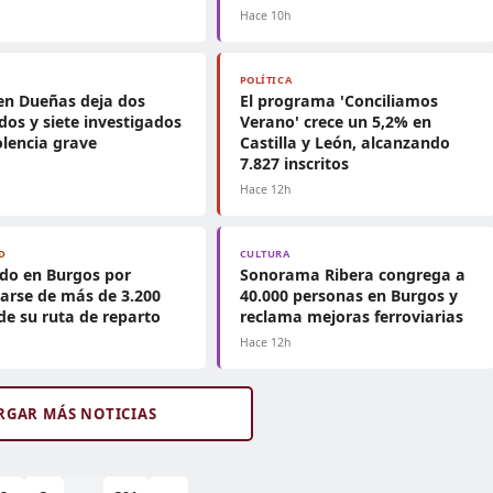
h
Hace 10h
POLÍTICA
en Dueñas deja dos
El programa 'Conciliamos
dos y siete investigados
Verano' crece un 5,2% en
olencia grave
Castilla y León, alcanzando
7.827 inscritos
h
Hace 12h
D
CULTURA
do en Burgos por
Sonorama Ribera congrega a
arse de más de 3.200
40.000 personas en Burgos y
de su ruta de reparto
reclama mejoras ferroviarias
h
Hace 12h
RGAR MÁS NOTICIAS