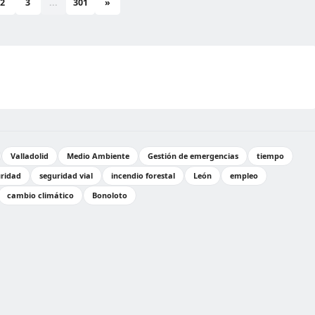
2
3
...
301
»
Valladolid
Medio Ambiente
Gestión de emergencias
tiempo
ridad
seguridad vial
incendio forestal
León
empleo
cambio climático
Bonoloto