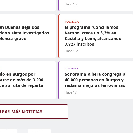
h
Hace 15h
POLÍTICA
en Dueñas deja dos
El programa 'Conciliamos
dos y siete investigados
Verano' crece un 5,2% en
olencia grave
Castilla y León, alcanzando
7.827 inscritos
h
Hace 16h
D
CULTURA
do en Burgos por
Sonorama Ribera congrega a
arse de más de 3.200
40.000 personas en Burgos y
de su ruta de reparto
reclama mejoras ferroviarias
h
Hace 17h
RGAR MÁS NOTICIAS