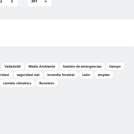
2
3
...
301
»
Valladolid
Medio Ambiente
Gestión de emergencias
tiempo
ridad
seguridad vial
incendio forestal
León
empleo
cambio climático
Bonoloto