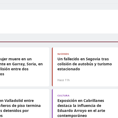
SUCESOS
ujer muere en un
Un fallecido en Segovia tras
nte en Garray, Soria, en
colisión de autobús y turismo
lisión entre dos
estacionado
mos
h
Hace 11h
CULTURA
en Valladolid entre
Exposición en Cabrillanes
ñeros de piso termina
destaca la influencia de
s detenidos por
Eduardo Arroyo en el arte
es
contemporáneo