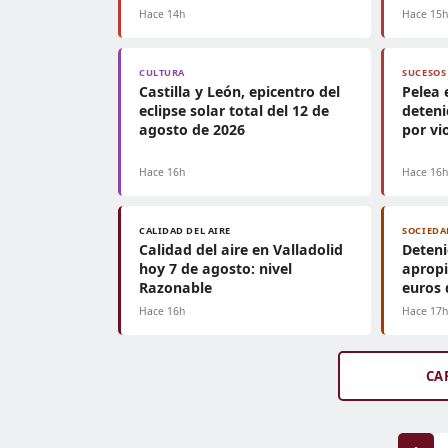
Hace 14h
Hace 15
CULTURA
SUCESOS
Castilla y León, epicentro del
Pelea 
eclipse solar total del 12 de
deteni
agosto de 2026
por vi
Hace 16h
Hace 16
CALIDAD DEL AIRE
SOCIEDA
Calidad del aire en Valladolid
Deteni
hoy 7 de agosto: nivel
apropi
Razonable
euros 
Hace 16h
Hace 17
CA