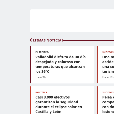
ÚLTIMAS NOTICIAS
EL TIEMPO
SUCESOS
Valladolid disfruta de un día
Una m
despejado y caluroso con
accide
temperaturas que alcanzan
una co
los 36°C
turis
Hace 7h
Hace 11
POLÍTICA
SUCESOS
Casi 3.000 efectivos
Pelea 
garantizan la seguridad
compa
durante el eclipse solar en
con do
Castilla y León
lesion